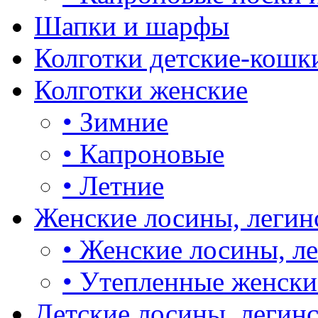
Шапки и шарфы
Колготки детские-кошк
Колготки женские
•
Зимние
•
Капроновые
•
Летние
Женские лосины, легин
•
Женские лосины, л
•
Утепленные женски
Детские лосины, легин