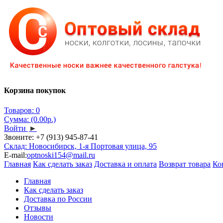
Корзина покупок
Товаров: 0
Сумма: (0.00р.)
Войти
►
Звоните:
+7 (913) 945-87-41
Склад: Новосибирск, 1-я Портовая улица, 95
E-mail:
optnoski154@mail.ru
Главная
Как сделать заказ
Доставка и оплата
Возврат товара
Ко
Главная
Как сделать заказ
Доставка по России
Отзывы
Новости