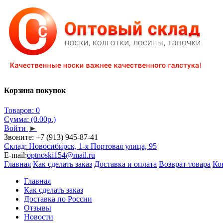
Корзина покупок
Товаров: 0
Сумма: (0.00р.)
Войти
►
Звоните:
+7 (913) 945-87-41
Склад: Новосибирск, 1-я Портовая улица, 95
E-mail:
optnoski154@mail.ru
Главная
Как сделать заказ
Доставка и оплата
Возврат товара
Ко
Главная
Как сделать заказ
Доставка по России
Отзывы
Новости