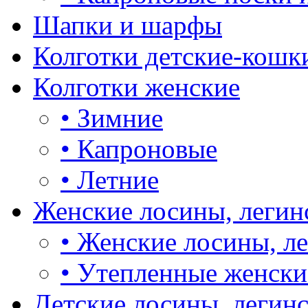
Шапки и шарфы
Колготки детские-кошк
Колготки женские
•
Зимние
•
Капроновые
•
Летние
Женские лосины, легин
•
Женские лосины, л
•
Утепленные женски
Детские лосины, легин