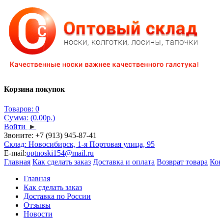
Корзина покупок
Товаров: 0
Сумма: (0.00р.)
Войти
►
Звоните:
+7 (913) 945-87-41
Склад: Новосибирск, 1-я Портовая улица, 95
E-mail:
optnoski154@mail.ru
Главная
Как сделать заказ
Доставка и оплата
Возврат товара
Ко
Главная
Как сделать заказ
Доставка по России
Отзывы
Новости