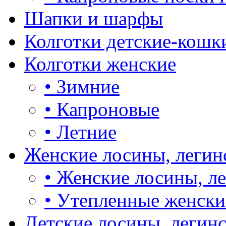
Шапки и шарфы
Колготки детские-кошк
Колготки женские
•
Зимние
•
Капроновые
•
Летние
Женские лосины, легин
•
Женские лосины, л
•
Утепленные женски
Детские лосины, легин