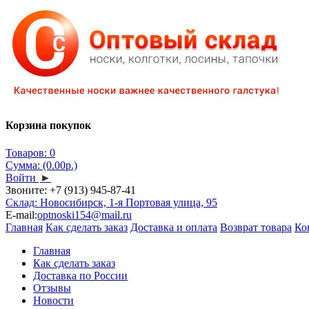
Корзина покупок
Товаров: 0
Сумма: (0.00р.)
Войти
►
Звоните:
+7 (913) 945-87-41
Склад: Новосибирск, 1-я Портовая улица, 95
E-mail:
optnoski154@mail.ru
Главная
Как сделать заказ
Доставка и оплата
Возврат товара
Ко
Главная
Как сделать заказ
Доставка по России
Отзывы
Новости