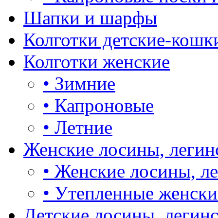
Шапки и шарфы
Колготки детские-кошк
Колготки женские
•
Зимние
•
Капроновые
•
Летние
Женские лосины, легин
•
Женские лосины, л
•
Утепленные женски
Детские лосины, легин