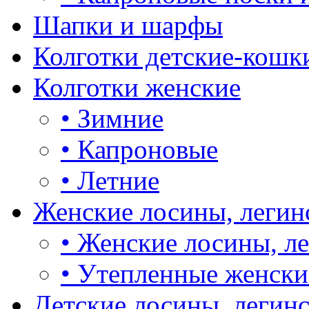
Шапки и шарфы
Колготки детские-кошк
Колготки женские
•
Зимние
•
Капроновые
•
Летние
Женские лосины, легин
•
Женские лосины, л
•
Утепленные женски
Детские лосины, легин