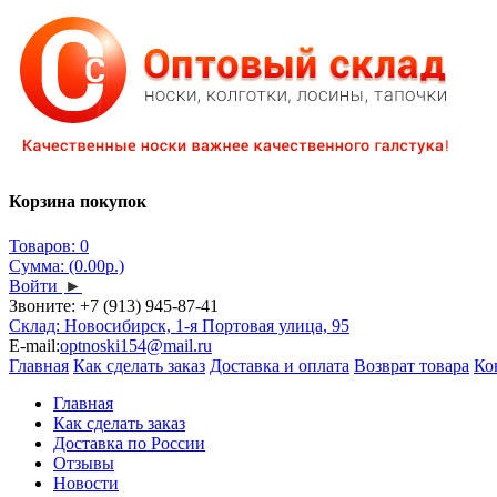
Корзина покупок
Товаров: 0
Сумма: (0.00р.)
Войти
►
Звоните:
+7 (913) 945-87-41
Склад: Новосибирск, 1-я Портовая улица, 95
E-mail:
optnoski154@mail.ru
Главная
Как сделать заказ
Доставка и оплата
Возврат товара
Ко
Главная
Как сделать заказ
Доставка по России
Отзывы
Новости