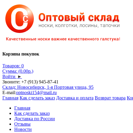
Корзина покупок
Товаров: 0
Сумма: (0.00р.)
Войти
►
Звоните:
+7 (913) 945-87-41
Склад: Новосибирск, 1-я Портовая улица, 95
E-mail:
optnoski154@mail.ru
Главная
Как сделать заказ
Доставка и оплата
Возврат товара
Ко
Главная
Как сделать заказ
Доставка по России
Отзывы
Новости