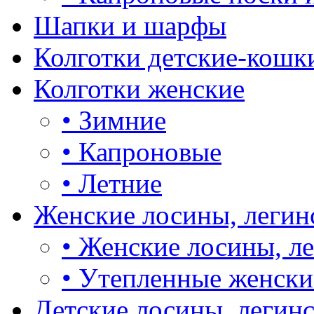
Шапки и шарфы
Колготки детские-кошк
Колготки женские
•
Зимние
•
Капроновые
•
Летние
Женские лосины, легин
•
Женские лосины, л
•
Утепленные женски
Детские лосины, легин