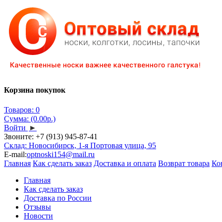
Корзина покупок
Товаров: 0
Сумма: (0.00р.)
Войти
►
Звоните:
+7 (913) 945-87-41
Склад: Новосибирск, 1-я Портовая улица, 95
E-mail:
optnoski154@mail.ru
Главная
Как сделать заказ
Доставка и оплата
Возврат товара
Ко
Главная
Как сделать заказ
Доставка по России
Отзывы
Новости