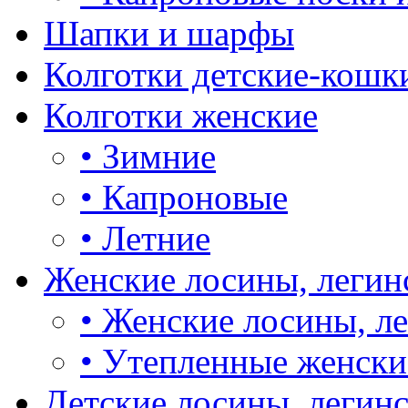
Шапки и шарфы
Колготки детские-кошк
Колготки женские
•
Зимние
•
Капроновые
•
Летние
Женские лосины, легин
•
Женские лосины, л
•
Утепленные женски
Детские лосины, легин