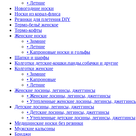
•
Летние
Новогодние носки
Носки из корал-флиса
Резинки для плетения DIY
Термо-бельё женское
Термо-кофты
Женские носки
•
Зимние
•
Летние
•
Капроновые носки и гольфы
Шапки и шарфы
Колготки детские-кошки.панды.собачки и другие
Колготки женские
•
Зимние
•
Капроновые
•
Летние
Женские лосины, легинсы, джеггинсы
•
Женские лосины, легинсы, джеггинсы
•
Утепленные женские лосины, легинсы, джеггинс
Детские лосины, легинсы, джеггинсы
•
Детские лосины, легинсы, джеггинсы
•
Утепленные детские лосины, легинсы, джеггинсы
Медицинские носки без резинки
Мужские кальсоны
Бриджи