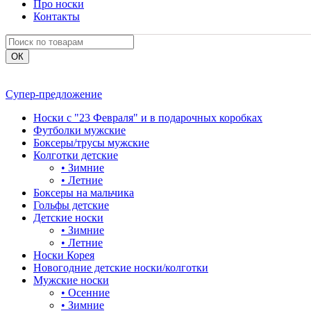
Про носки
Контакты
Супер-предложение
Носки с "23 Февраля" и в подарочных коробках
Футболки мужские
Боксеры/трусы мужские
Колготки детские
•
Зимние
•
Летние
Боксеры на мальчика
Гольфы детские
Детские носки
•
Зимние
•
Летние
Носки Корея
Новогодние детские носки/колготки
Мужские носки
•
Осенние
•
Зимние