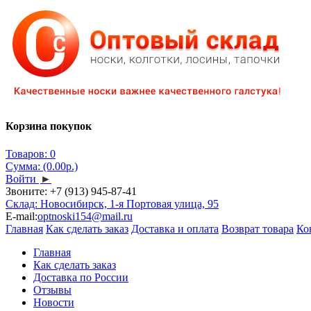
Корзина покупок
Товаров: 0
Сумма: (0.00р.)
Войти
►
Звоните:
+7 (913) 945-87-41
Склад: Новосибирск, 1-я Портовая улица, 95
E-mail:
optnoski154@mail.ru
Главная
Как сделать заказ
Доставка и оплата
Возврат товара
Ко
Главная
Как сделать заказ
Доставка по России
Отзывы
Новости