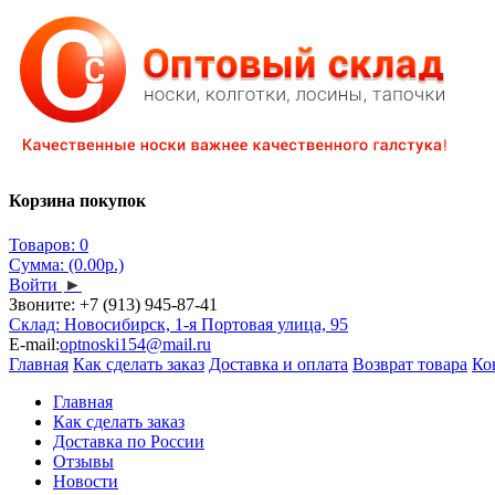
Корзина покупок
Товаров: 0
Сумма: (0.00р.)
Войти
►
Звоните:
+7 (913) 945-87-41
Склад: Новосибирск, 1-я Портовая улица, 95
E-mail:
optnoski154@mail.ru
Главная
Как сделать заказ
Доставка и оплата
Возврат товара
Ко
Главная
Как сделать заказ
Доставка по России
Отзывы
Новости