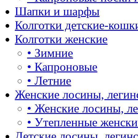
Шапки и шарфы
Колготки детские-кошк
Колготки женские
•
Зимние
•
Капроновые
•
Летние
Женские лосины, легин
•
Женские лосины, л
•
Утепленные женски
Детские лосины, легин