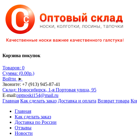
Корзина покупок
Товаров: 0
Сумма: (0.00р.)
Войти
►
Звоните:
+7 (913) 945-87-41
Склад: Новосибирск, 1-я Портовая улица, 95
E-mail:
optnoski154@mail.ru
Главная
Как сделать заказ
Доставка и оплата
Возврат товара
Ко
Главная
Как сделать заказ
Доставка по России
Отзывы
Новости