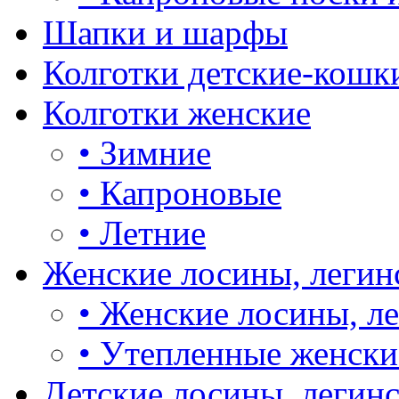
Шапки и шарфы
Колготки детские-кошк
Колготки женские
•
Зимние
•
Капроновые
•
Летние
Женские лосины, легин
•
Женские лосины, л
•
Утепленные женски
Детские лосины, легин