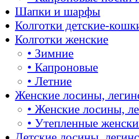
Шапки и шарфы
Колготки детские-кошк
Колготки женские
•
Зимние
•
Капроновые
•
Летние
Женские лосины, легин
•
Женские лосины, л
•
Утепленные женски
Детские лосины, легин