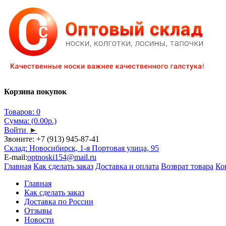
Корзина покупок
Товаров: 0
Сумма: (0.00р.)
Войти
►
Звоните:
+7 (913) 945-87-41
Склад: Новосибирск, 1-я Портовая улица, 95
E-mail:
optnoski154@mail.ru
Главная
Как сделать заказ
Доставка и оплата
Возврат товара
Ко
Главная
Как сделать заказ
Доставка по России
Отзывы
Новости