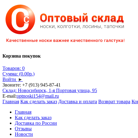
Корзина покупок
Товаров: 0
Сумма: (0.00р.)
Войти
►
Звоните:
+7 (913) 945-87-41
Склад: Новосибирск, 1-я Портовая улица, 95
E-mail:
optnoski154@mail.ru
Главная
Как сделать заказ
Доставка и оплата
Возврат товара
Ко
Главная
Как сделать заказ
Доставка по России
Отзывы
Новости