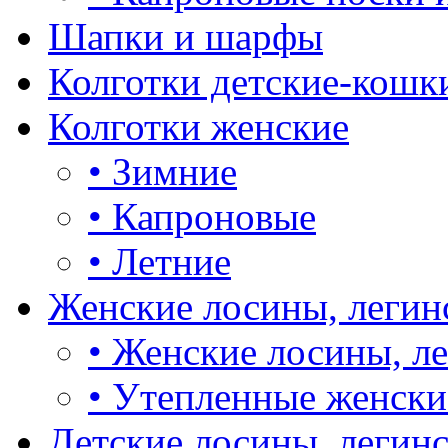
Шапки и шарфы
Колготки детские-кошк
Колготки женские
•
Зимние
•
Капроновые
•
Летние
Женские лосины, легин
•
Женские лосины, л
•
Утепленные женски
Детские лосины, легин