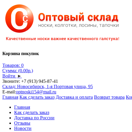
Корзина покупок
Товаров: 0
Сумма: (0.00р.)
Войти
►
Звоните:
+7 (913) 945-87-41
Склад: Новосибирск, 1-я Портовая улица, 95
E-mail:
optnoski154@mail.ru
Главная
Как сделать заказ
Доставка и оплата
Возврат товара
Ко
Главная
Как сделать заказ
Доставка по России
Отзывы
Новости