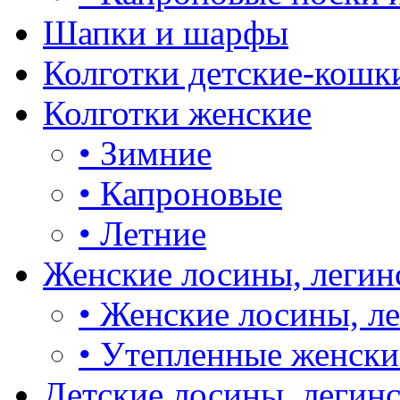
Шапки и шарфы
Колготки детские-кошк
Колготки женские
•
Зимние
•
Капроновые
•
Летние
Женские лосины, легин
•
Женские лосины, л
•
Утепленные женски
Детские лосины, легин