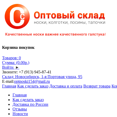
Корзина покупок
Товаров: 0
Сумма: (0.00р.)
Войти
►
Звоните:
+7 (913) 945-87-41
Склад: Новосибирск, 1-я Портовая улица, 95
E-mail:
optnoski154@mail.ru
Главная
Как сделать заказ
Доставка и оплата
Возврат товара
Ко
Главная
Как сделать заказ
Доставка по России
Отзывы
Новости