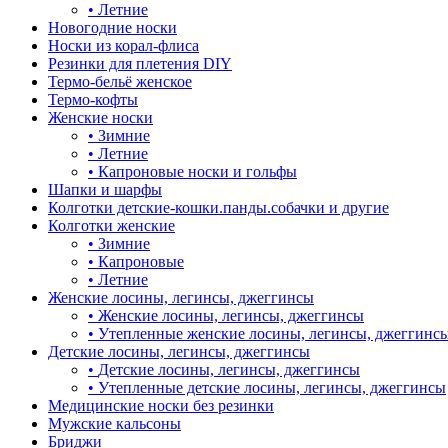
•
Летние
Новогодние носки
Носки из корал-флиса
Резинки для плетения DIY
Термо-бельё женское
Термо-кофты
Женские носки
•
Зимние
•
Летние
•
Капроновые носки и гольфы
Шапки и шарфы
Колготки детские-кошки.панды.собачки и другие
Колготки женские
•
Зимние
•
Капроновые
•
Летние
Женские лосины, легинсы, джеггинсы
•
Женские лосины, легинсы, джеггинсы
•
Утепленные женские лосины, легинсы, джеггинс
Детские лосины, легинсы, джеггинсы
•
Детские лосины, легинсы, джеггинсы
•
Утепленные детские лосины, легинсы, джеггинсы
Медицинские носки без резинки
Мужские кальсоны
Бриджи