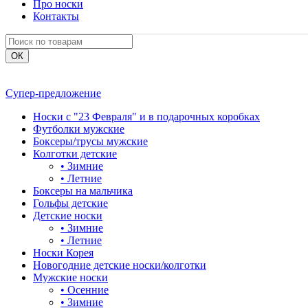
Про носки
Контакты
Супер-предложение
Носки с "23 Февраля" и в подарочных коробках
Футболки мужские
Боксеры/трусы мужские
Колготки детские
•
Зимние
•
Летние
Боксеры на мальчика
Гольфы детские
Детские носки
•
Зимние
•
Летние
Носки Корея
Новогодние детские носки/колготки
Мужские носки
•
Осенние
•
Зимние