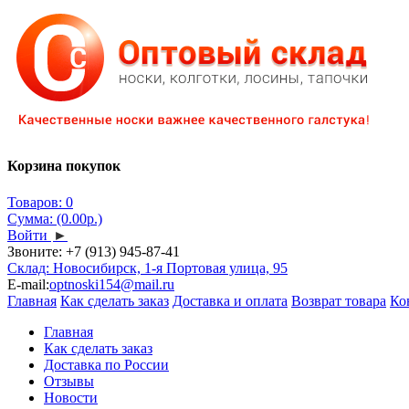
Корзина покупок
Товаров: 0
Сумма: (0.00р.)
Войти
►
Звоните:
+7 (913) 945-87-41
Склад: Новосибирск, 1-я Портовая улица, 95
E-mail:
optnoski154@mail.ru
Главная
Как сделать заказ
Доставка и оплата
Возврат товара
Ко
Главная
Как сделать заказ
Доставка по России
Отзывы
Новости