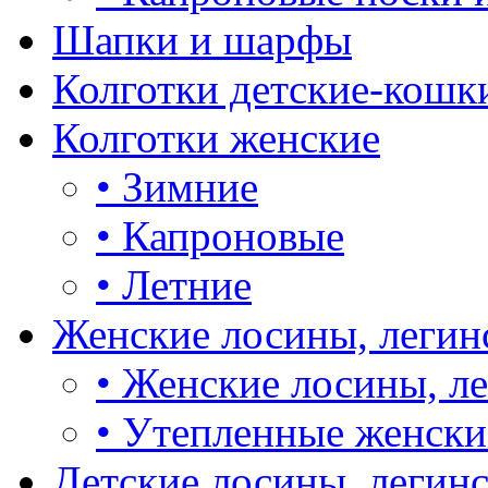
Шапки и шарфы
Колготки детские-кошк
Колготки женские
•
Зимние
•
Капроновые
•
Летние
Женские лосины, легин
•
Женские лосины, л
•
Утепленные женски
Детские лосины, легин