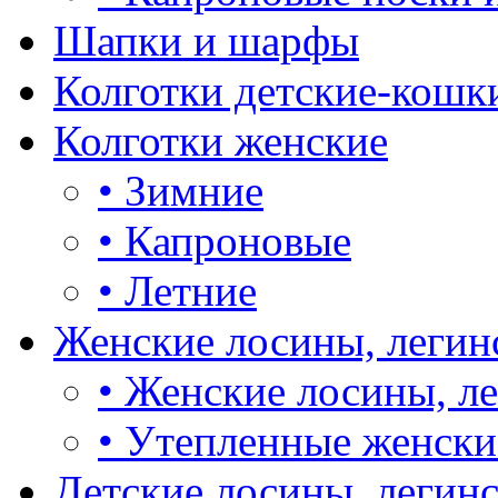
Шапки и шарфы
Колготки детские-кошк
Колготки женские
•
Зимние
•
Капроновые
•
Летние
Женские лосины, легин
•
Женские лосины, л
•
Утепленные женски
Детские лосины, легин