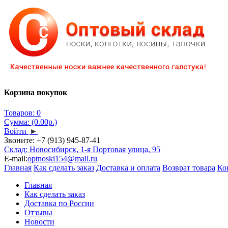
Корзина покупок
Товаров: 0
Сумма: (0.00р.)
Войти
►
Звоните:
+7 (913) 945-87-41
Склад: Новосибирск, 1-я Портовая улица, 95
E-mail:
optnoski154@mail.ru
Главная
Как сделать заказ
Доставка и оплата
Возврат товара
Ко
Главная
Как сделать заказ
Доставка по России
Отзывы
Новости