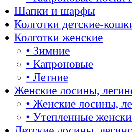
Шапки и шарфы
Колготки детские-кошк
Колготки женские
•
Зимние
•
Капроновые
•
Летние
Женские лосины, легин
•
Женские лосины, л
•
Утепленные женски
Детские лосины, легин