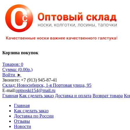
Корзина покупок
Товаров: 0
Сумма: (0.00р.)
Войти
►
Звоните:
+7 (913) 945-87-41
Склад: Новосибирск, 1-я Портовая улица, 95
E-mail:
optnoski154@mail.ru
Главная
Как сделать заказ
Доставка и оплата
Возврат товара
Ко
Главная
Как сделать заказ
Доставка по России
Отзывы
Новости