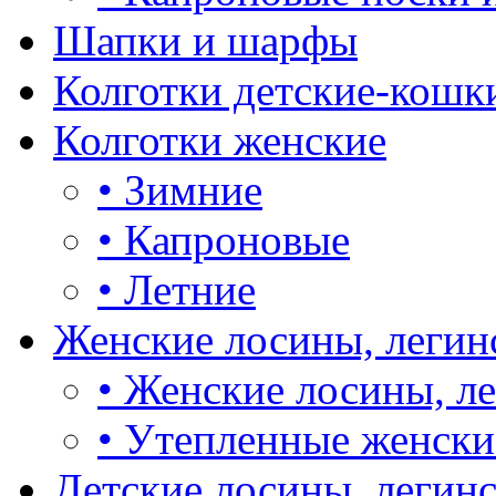
Шапки и шарфы
Колготки детские-кошк
Колготки женские
•
Зимние
•
Капроновые
•
Летние
Женские лосины, легин
•
Женские лосины, л
•
Утепленные женски
Детские лосины, легин