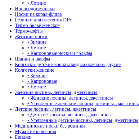
•
Летние
Новогодние носки
Носки из корал-флиса
Резинки для плетения DIY
Термо-бельё женское
Термо-кофты
Женские носки
•
Зимние
•
Летние
•
Капроновые носки и гольфы
Шапки и шарфы
Колготки детские-кошки.панды.собачки и другие
Колготки женские
•
Зимние
•
Капроновые
•
Летние
Женские лосины, легинсы, джеггинсы
•
Женские лосины, легинсы, джеггинсы
•
Утепленные женские лосины, легинсы, джеггинс
Детские лосины, легинсы, джеггинсы
•
Детские лосины, легинсы, джеггинсы
•
Утепленные детские лосины, легинсы, джеггинсы
Медицинские носки без резинки
Мужские кальсоны
Бриджи