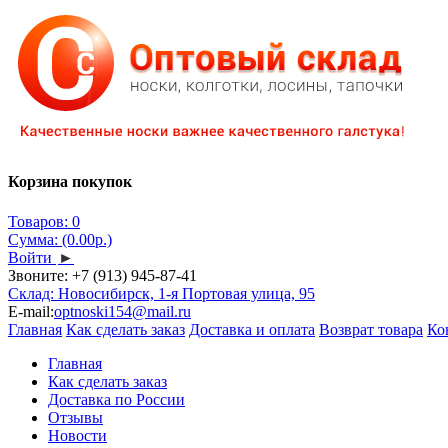
Корзина покупок
Товаров: 0
Сумма: (0.00р.)
Войти
►
Звоните:
+7 (913) 945-87-41
Склад: Новосибирск, 1-я Портовая улица, 95
E-mail:
optnoski154@mail.ru
Главная
Как сделать заказ
Доставка и оплата
Возврат товара
Ко
Главная
Как сделать заказ
Доставка по России
Отзывы
Новости