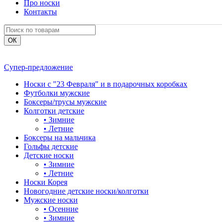
Про носки
Контакты
Супер-предложение
Носки с "23 Февраля" и в подарочных коробках
Футболки мужские
Боксеры/трусы мужские
Колготки детские
•
Зимние
•
Летние
Боксеры на мальчика
Гольфы детские
Детские носки
•
Зимние
•
Летние
Носки Корея
Новогодние детские носки/колготки
Мужские носки
•
Осенние
•
Зимние