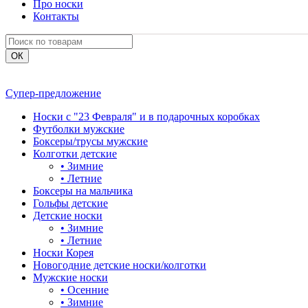
Про носки
Контакты
Супер-предложение
Носки с "23 Февраля" и в подарочных коробках
Футболки мужские
Боксеры/трусы мужские
Колготки детские
•
Зимние
•
Летние
Боксеры на мальчика
Гольфы детские
Детские носки
•
Зимние
•
Летние
Носки Корея
Новогодние детские носки/колготки
Мужские носки
•
Осенние
•
Зимние