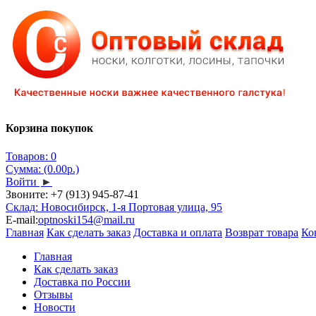
Корзина покупок
Товаров: 0
Сумма: (0.00р.)
Войти
►
Звоните:
+7 (913) 945-87-41
Склад: Новосибирск, 1-я Портовая улица, 95
E-mail:
optnoski154@mail.ru
Главная
Как сделать заказ
Доставка и оплата
Возврат товара
Ко
Главная
Как сделать заказ
Доставка по России
Отзывы
Новости