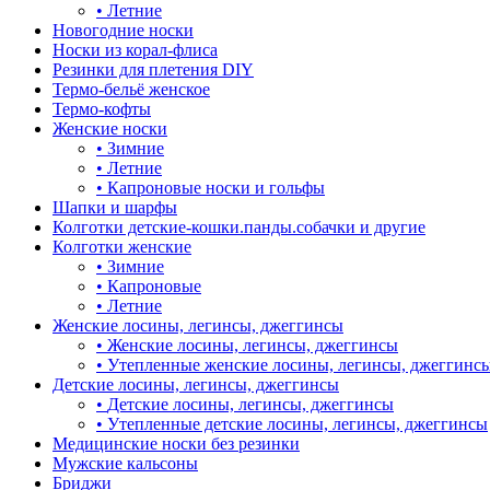
•
Летние
Новогодние носки
Носки из корал-флиса
Резинки для плетения DIY
Термо-бельё женское
Термо-кофты
Женские носки
•
Зимние
•
Летние
•
Капроновые носки и гольфы
Шапки и шарфы
Колготки детские-кошки.панды.собачки и другие
Колготки женские
•
Зимние
•
Капроновые
•
Летние
Женские лосины, легинсы, джеггинсы
•
Женские лосины, легинсы, джеггинсы
•
Утепленные женские лосины, легинсы, джеггинс
Детские лосины, легинсы, джеггинсы
•
Детские лосины, легинсы, джеггинсы
•
Утепленные детские лосины, легинсы, джеггинсы
Медицинские носки без резинки
Мужские кальсоны
Бриджи