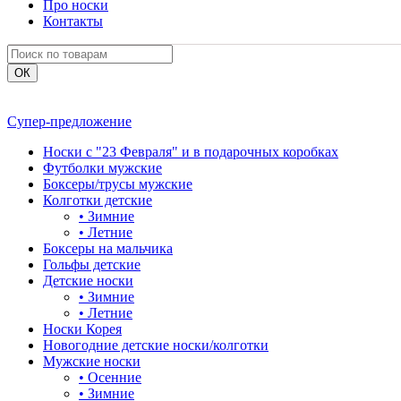
Про носки
Контакты
Супер-предложение
Носки с "23 Февраля" и в подарочных коробках
Футболки мужские
Боксеры/трусы мужские
Колготки детские
•
Зимние
•
Летние
Боксеры на мальчика
Гольфы детские
Детские носки
•
Зимние
•
Летние
Носки Корея
Новогодние детские носки/колготки
Мужские носки
•
Осенние
•
Зимние