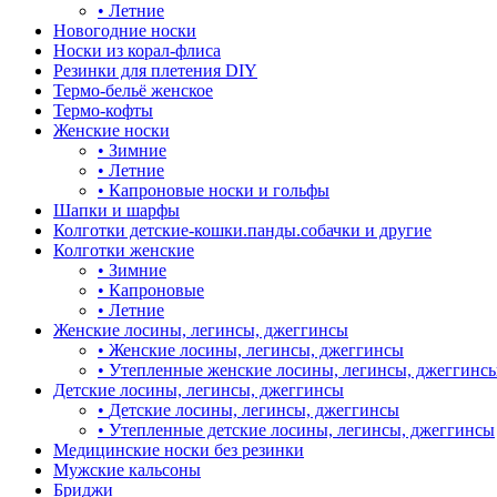
•
Летние
Новогодние носки
Носки из корал-флиса
Резинки для плетения DIY
Термо-бельё женское
Термо-кофты
Женские носки
•
Зимние
•
Летние
•
Капроновые носки и гольфы
Шапки и шарфы
Колготки детские-кошки.панды.собачки и другие
Колготки женские
•
Зимние
•
Капроновые
•
Летние
Женские лосины, легинсы, джеггинсы
•
Женские лосины, легинсы, джеггинсы
•
Утепленные женские лосины, легинсы, джеггинс
Детские лосины, легинсы, джеггинсы
•
Детские лосины, легинсы, джеггинсы
•
Утепленные детские лосины, легинсы, джеггинсы
Медицинские носки без резинки
Мужские кальсоны
Бриджи