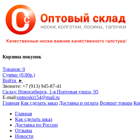
Корзина покупок
Товаров: 0
Сумма: (0.00р.)
Войти
►
Звоните:
+7 (913) 945-87-41
Склад: Новосибирск, 1-я Портовая улица, 95
E-mail:
optnoski154@mail.ru
Главная
Как сделать заказ
Доставка и оплата
Возврат товара
Ко
Главная
Как сделать заказ
Доставка по России
Отзывы
Новости