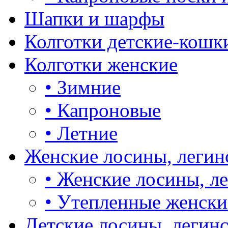
Шапки и шарфы
Колготки детские-кошк
Колготки женские
•
Зимние
•
Капроновые
•
Летние
Женские лосины, легин
•
Женские лосины, л
•
Утепленные женски
Детские лосины, легин