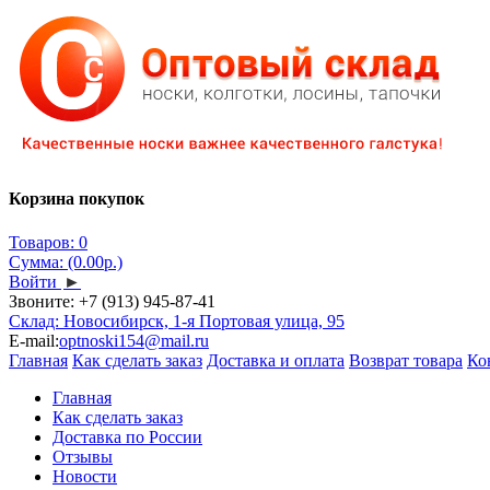
Корзина покупок
Товаров: 0
Сумма: (0.00р.)
Войти
►
Звоните:
+7 (913) 945-87-41
Склад: Новосибирск, 1-я Портовая улица, 95
E-mail:
optnoski154@mail.ru
Главная
Как сделать заказ
Доставка и оплата
Возврат товара
Ко
Главная
Как сделать заказ
Доставка по России
Отзывы
Новости