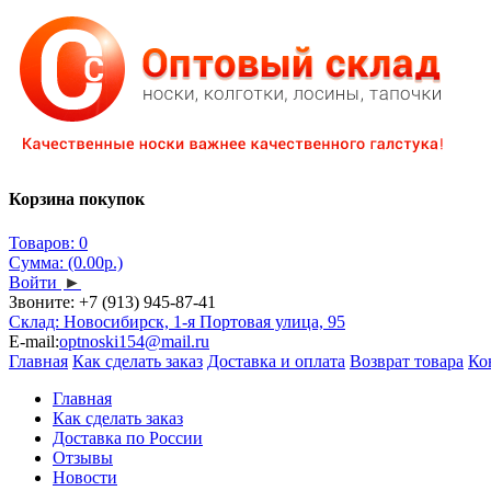
Корзина покупок
Товаров: 0
Сумма: (0.00р.)
Войти
►
Звоните:
+7 (913) 945-87-41
Склад: Новосибирск, 1-я Портовая улица, 95
E-mail:
optnoski154@mail.ru
Главная
Как сделать заказ
Доставка и оплата
Возврат товара
Ко
Главная
Как сделать заказ
Доставка по России
Отзывы
Новости