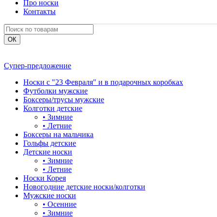
Про носки
Контакты
Супер-предложение
Носки с "23 Февраля" и в подарочных коробках
Футболки мужские
Боксеры/трусы мужские
Колготки детские
•
Зимние
•
Летние
Боксеры на мальчика
Гольфы детские
Детские носки
•
Зимние
•
Летние
Носки Корея
Новогодние детские носки/колготки
Мужские носки
•
Осенние
•
Зимние