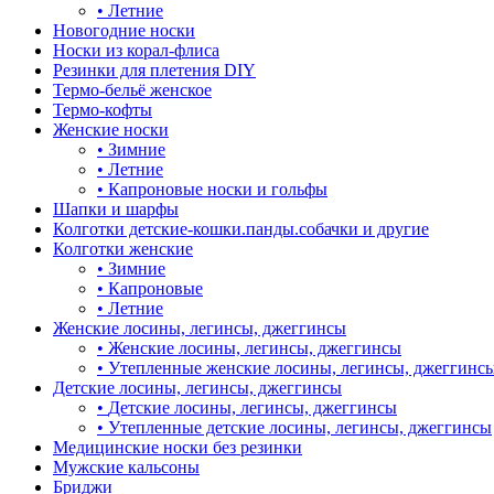
•
Летние
Новогодние носки
Носки из корал-флиса
Резинки для плетения DIY
Термо-бельё женское
Термо-кофты
Женские носки
•
Зимние
•
Летние
•
Капроновые носки и гольфы
Шапки и шарфы
Колготки детские-кошки.панды.собачки и другие
Колготки женские
•
Зимние
•
Капроновые
•
Летние
Женские лосины, легинсы, джеггинсы
•
Женские лосины, легинсы, джеггинсы
•
Утепленные женские лосины, легинсы, джеггинс
Детские лосины, легинсы, джеггинсы
•
Детские лосины, легинсы, джеггинсы
•
Утепленные детские лосины, легинсы, джеггинсы
Медицинские носки без резинки
Мужские кальсоны
Бриджи