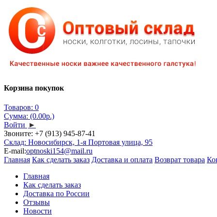
Корзина покупок
Товаров: 0
Сумма: (0.00р.)
Войти
►
Звоните:
+7 (913) 945-87-41
Склад: Новосибирск, 1-я Портовая улица, 95
E-mail:
optnoski154@mail.ru
Главная
Как сделать заказ
Доставка и оплата
Возврат товара
Ко
Главная
Как сделать заказ
Доставка по России
Отзывы
Новости