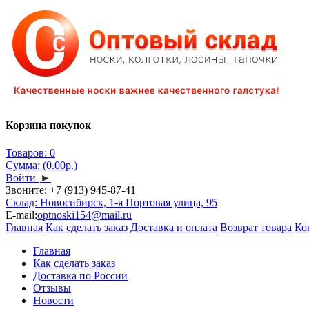
Корзина покупок
Товаров: 0
Сумма: (0.00р.)
Войти
►
Звоните:
+7 (913) 945-87-41
Склад: Новосибирск, 1-я Портовая улица, 95
E-mail:
optnoski154@mail.ru
Главная
Как сделать заказ
Доставка и оплата
Возврат товара
Ко
Главная
Как сделать заказ
Доставка по России
Отзывы
Новости