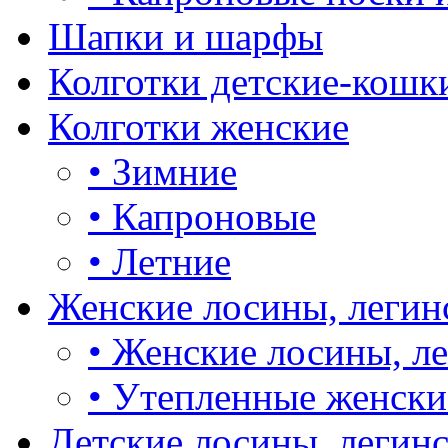
Шапки и шарфы
Колготки детские-кошк
Колготки женские
•
Зимние
•
Капроновые
•
Летние
Женские лосины, легин
•
Женские лосины, л
•
Утепленные женски
Детские лосины, легин