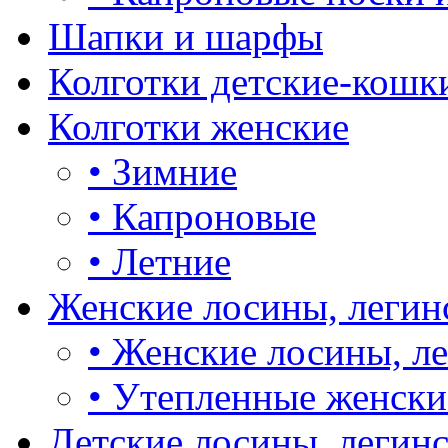
Шапки и шарфы
Колготки детские-кошк
Колготки женские
•
Зимние
•
Капроновые
•
Летние
Женские лосины, легин
•
Женские лосины, л
•
Утепленные женски
Детские лосины, легин