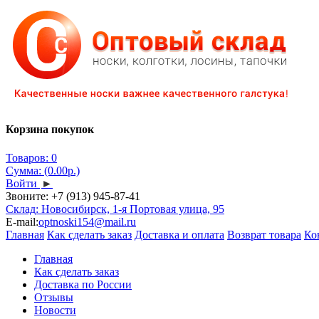
Корзина покупок
Товаров: 0
Сумма: (0.00р.)
Войти
►
Звоните:
+7 (913) 945-87-41
Склад: Новосибирск, 1-я Портовая улица, 95
E-mail:
optnoski154@mail.ru
Главная
Как сделать заказ
Доставка и оплата
Возврат товара
Ко
Главная
Как сделать заказ
Доставка по России
Отзывы
Новости