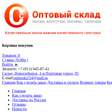
Корзина покупок
Товаров: 0
Сумма: (0.00р.)
Войти
►
Звоните:
+7 (913) 945-87-41
Склад: Новосибирск, 1-я Портовая улица, 95
E-mail:
optnoski154@mail.ru
Главная
Как сделать заказ
Доставка и оплата
Возврат товара
Ко
Главная
Как сделать заказ
Доставка по России
Отзывы
Новости