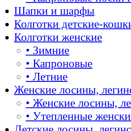
Шапки и шарфы
Колготки детские-кошк
Колготки женские
•
Зимние
•
Капроновые
•
Летние
Женские лосины, легин
•
Женские лосины, л
•
Утепленные женски
Детские лосины, легин