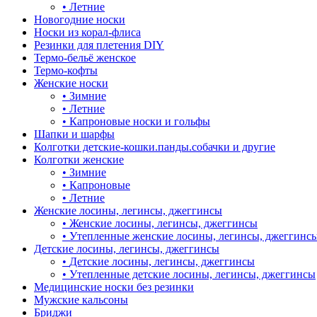
•
Летние
Новогодние носки
Носки из корал-флиса
Резинки для плетения DIY
Термо-бельё женское
Термо-кофты
Женские носки
•
Зимние
•
Летние
•
Капроновые носки и гольфы
Шапки и шарфы
Колготки детские-кошки.панды.собачки и другие
Колготки женские
•
Зимние
•
Капроновые
•
Летние
Женские лосины, легинсы, джеггинсы
•
Женские лосины, легинсы, джеггинсы
•
Утепленные женские лосины, легинсы, джеггинс
Детские лосины, легинсы, джеггинсы
•
Детские лосины, легинсы, джеггинсы
•
Утепленные детские лосины, легинсы, джеггинсы
Медицинские носки без резинки
Мужские кальсоны
Бриджи