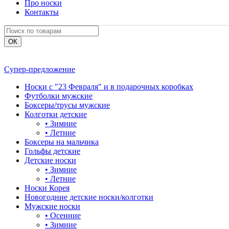
Про носки
Контакты
Супер-предложение
Носки с "23 Февраля" и в подарочных коробках
Футболки мужские
Боксеры/трусы мужские
Колготки детские
•
Зимние
•
Летние
Боксеры на мальчика
Гольфы детские
Детские носки
•
Зимние
•
Летние
Носки Корея
Новогодние детские носки/колготки
Мужские носки
•
Осенние
•
Зимние