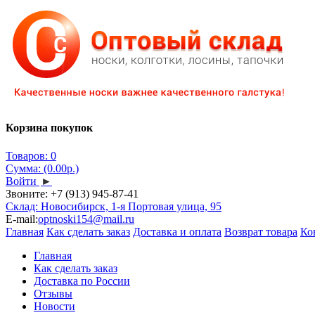
Корзина покупок
Товаров: 0
Сумма: (0.00р.)
Войти
►
Звоните:
+7 (913) 945-87-41
Склад: Новосибирск, 1-я Портовая улица, 95
E-mail:
optnoski154@mail.ru
Главная
Как сделать заказ
Доставка и оплата
Возврат товара
Ко
Главная
Как сделать заказ
Доставка по России
Отзывы
Новости