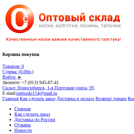
Корзина покупок
Товаров: 0
Сумма: (0.00р.)
Войти
►
Звоните:
+7 (913) 945-87-41
Склад: Новосибирск, 1-я Портовая улица, 95
E-mail:
optnoski154@mail.ru
Главная
Как сделать заказ
Доставка и оплата
Возврат товара
Ко
Главная
Как сделать заказ
Доставка по России
Отзывы
Новости