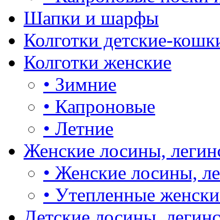
Шапки и шарфы
Колготки детские-кошк
Колготки женские
•
Зимние
•
Капроновые
•
Летние
Женские лосины, легин
•
Женские лосины, л
•
Утепленные женски
Детские лосины, легин