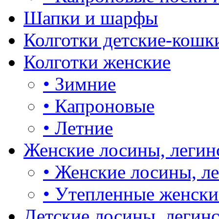
Шапки и шарфы
Колготки детские-кошк
Колготки женские
•
Зимние
•
Капроновые
•
Летние
Женские лосины, легин
•
Женские лосины, л
•
Утепленные женски
Детские лосины, легин