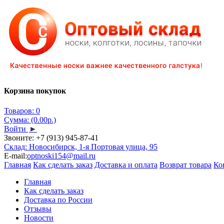
Корзина покупок
Товаров: 0
Сумма: (0.00р.)
Войти
►
Звоните:
+7 (913) 945-87-41
Склад: Новосибирск, 1-я Портовая улица, 95
E-mail:
optnoski154@mail.ru
Главная
Как сделать заказ
Доставка и оплата
Возврат товара
Ко
Главная
Как сделать заказ
Доставка по России
Отзывы
Новости