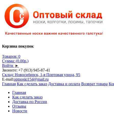
Корзина покупок
Товаров: 0
Сумма: (0.00р.)
Войти
►
Звоните:
+7 (913) 945-87-41
Склад: Новосибирск, 1-я Портовая улица, 95
E-mail:
optnoski154@mail.ru
Главная
Как сделать заказ
Доставка и оплата
Возврат товара
Ко
Главная
Как сделать заказ
Доставка по России
Отзывы
Новости