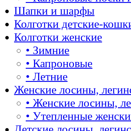
Шапки и шарфы
Колготки детские-кошк
Колготки женские
•
Зимние
•
Капроновые
•
Летние
Женские лосины, легин
•
Женские лосины, л
•
Утепленные женски
Детские лосины, легин