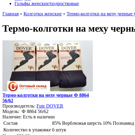
Гольфы женские/подростковые
Главная
»
Колготки женские
»
Термо-колготки на меху черные 
Термо-колготки на меху черны
Термо-колготки на меху черные Ф 8864
56/62
Производитель:
Fute DOVER
Модель:
Ф 8864 56/62
Наличие:
Есть в наличии
Состав
85% Верблюжья шерсть 10% Полиамид
Количество в упаковке
6 штук