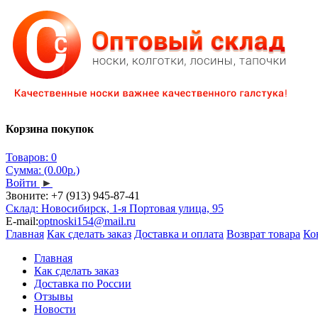
Корзина покупок
Товаров: 0
Сумма: (0.00р.)
Войти
►
Звоните:
+7 (913) 945-87-41
Склад: Новосибирск, 1-я Портовая улица, 95
E-mail:
optnoski154@mail.ru
Главная
Как сделать заказ
Доставка и оплата
Возврат товара
Ко
Главная
Как сделать заказ
Доставка по России
Отзывы
Новости