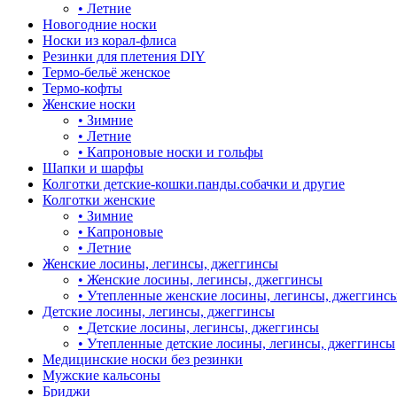
•
Летние
Новогодние носки
Носки из корал-флиса
Резинки для плетения DIY
Термо-бельё женское
Термо-кофты
Женские носки
•
Зимние
•
Летние
•
Капроновые носки и гольфы
Шапки и шарфы
Колготки детские-кошки.панды.собачки и другие
Колготки женские
•
Зимние
•
Капроновые
•
Летние
Женские лосины, легинсы, джеггинсы
•
Женские лосины, легинсы, джеггинсы
•
Утепленные женские лосины, легинсы, джеггинс
Детские лосины, легинсы, джеггинсы
•
Детские лосины, легинсы, джеггинсы
•
Утепленные детские лосины, легинсы, джеггинсы
Медицинские носки без резинки
Мужские кальсоны
Бриджи