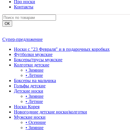
Про носки
Контакты
Супер-предложение
Носки с "23 Февраля" и в подарочных коробках
Футболки мужские
Боксеры/трусы мужские
Колготки детские
•
Зимние
•
Летние
Боксеры на мальчика
Гольфы детские
Детские носки
•
Зимние
•
Летние
Носки Корея
Новогодние детские носки/колготки
Мужские носки
•
Осенние
•
Зимние