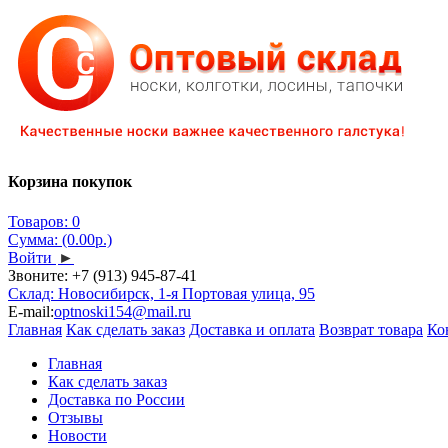
Корзина покупок
Товаров: 0
Сумма: (0.00р.)
Войти
►
Звоните:
+7 (913) 945-87-41
Склад: Новосибирск, 1-я Портовая улица, 95
E-mail:
optnoski154@mail.ru
Главная
Как сделать заказ
Доставка и оплата
Возврат товара
Ко
Главная
Как сделать заказ
Доставка по России
Отзывы
Новости