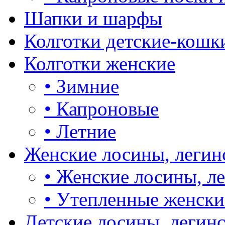
Шапки и шарфы
Колготки детские-кошк
Колготки женские
•
Зимние
•
Капроновые
•
Летние
Женские лосины, легин
•
Женские лосины, л
•
Утепленные женски
Детские лосины, легин