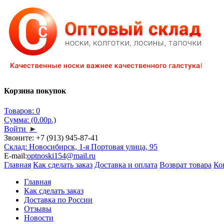
Корзина покупок
Товаров: 0
Сумма: (0.00р.)
Войти
►
Звоните:
+7 (913) 945-87-41
Склад: Новосибирск, 1-я Портовая улица, 95
E-mail:
optnoski154@mail.ru
Главная
Как сделать заказ
Доставка и оплата
Возврат товара
Ко
Главная
Как сделать заказ
Доставка по России
Отзывы
Новости