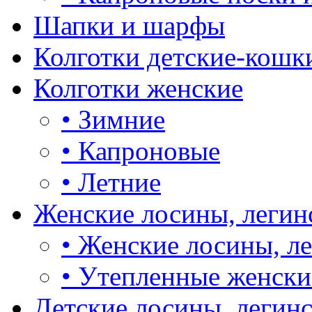
Шапки и шарфы
Колготки детские-кошк
Колготки женские
•
Зимние
•
Капроновые
•
Летние
Женские лосины, легин
•
Женские лосины, л
•
Утепленные женски
Детские лосины, легин