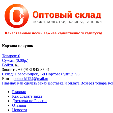
Корзина покупок
Товаров: 0
Сумма: (0.00р.)
Войти
►
Звоните:
+7 (913) 945-87-41
Склад: Новосибирск, 1-я Портовая улица, 95
E-mail:
optnoski154@mail.ru
Главная
Как сделать заказ
Доставка и оплата
Возврат товара
Ко
Главная
Как сделать заказ
Доставка по России
Отзывы
Новости