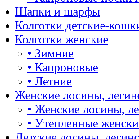
Шапки и шарфы
Колготки детские-кошк
Колготки женские
•
Зимние
•
Капроновые
•
Летние
Женские лосины, легин
•
Женские лосины, л
•
Утепленные женски
Детские лосины, легин