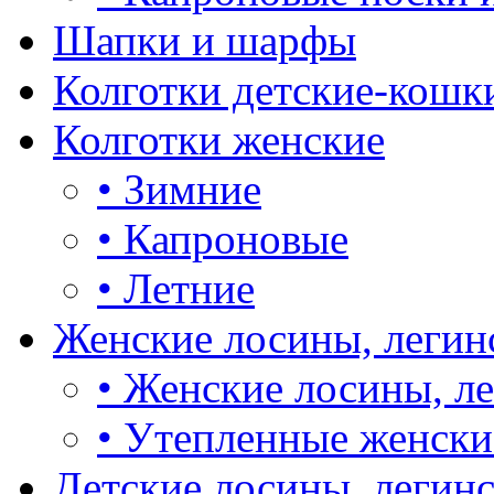
Шапки и шарфы
Колготки детские-кошк
Колготки женские
•
Зимние
•
Капроновые
•
Летние
Женские лосины, легин
•
Женские лосины, л
•
Утепленные женски
Детские лосины, легин