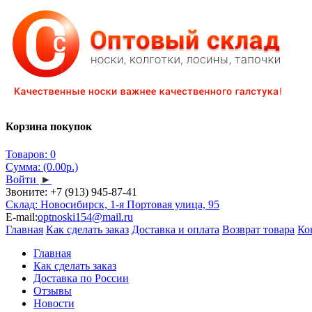
Корзина покупок
Товаров: 0
Сумма: (0.00р.)
Войти
►
Звоните:
+7 (913) 945-87-41
Склад: Новосибирск, 1-я Портовая улица, 95
E-mail:
optnoski154@mail.ru
Главная
Как сделать заказ
Доставка и оплата
Возврат товара
Ко
Главная
Как сделать заказ
Доставка по России
Отзывы
Новости