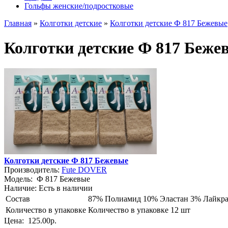
Гольфы женские/подростковые
Главная
»
Колготки детские
»
Колготки детские Ф 817 Бежевые
Колготки детские Ф 817 Беже
Колготки детские Ф 817 Бежевые
Производитель:
Fute DOVER
Модель:
Ф 817 Бежевые
Наличие:
Есть в наличии
Состав
87% Полиамид 10% Эластан 3% Лайкр
Количество в упаковке
Количество в упаковке 12 шт
Цена:
125.00р.