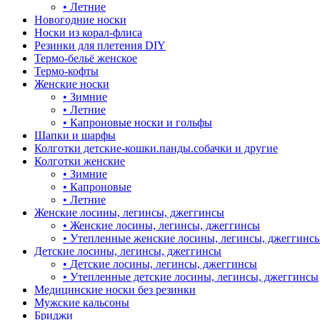
•
Летние
Новогодние носки
Носки из корал-флиса
Резинки для плетения DIY
Термо-бельё женское
Термо-кофты
Женские носки
•
Зимние
•
Летние
•
Капроновые носки и гольфы
Шапки и шарфы
Колготки детские-кошки.панды.собачки и другие
Колготки женские
•
Зимние
•
Капроновые
•
Летние
Женские лосины, легинсы, джеггинсы
•
Женские лосины, легинсы, джеггинсы
•
Утепленные женские лосины, легинсы, джеггинс
Детские лосины, легинсы, джеггинсы
•
Детские лосины, легинсы, джеггинсы
•
Утепленные детские лосины, легинсы, джеггинсы
Медицинские носки без резинки
Мужские кальсоны
Бриджи