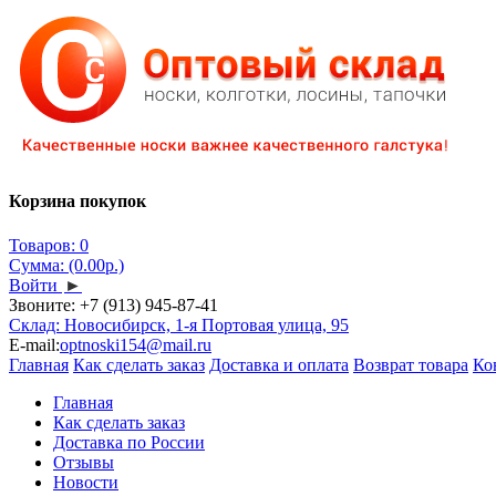
Корзина покупок
Товаров: 0
Сумма: (0.00р.)
Войти
►
Звоните:
+7 (913) 945-87-41
Склад: Новосибирск, 1-я Портовая улица, 95
E-mail:
optnoski154@mail.ru
Главная
Как сделать заказ
Доставка и оплата
Возврат товара
Ко
Главная
Как сделать заказ
Доставка по России
Отзывы
Новости