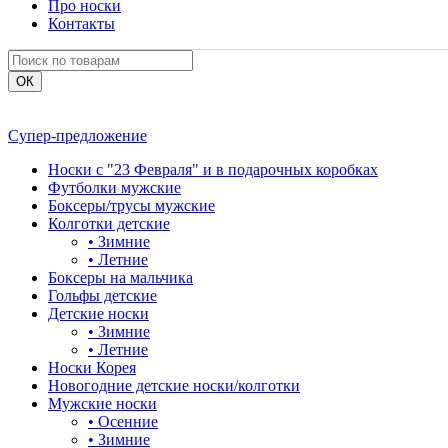
Про носки
Контакты
Супер-предложение
Носки с "23 Февраля" и в подарочных коробках
Футболки мужские
Боксеры/трусы мужские
Колготки детские
•
Зимние
•
Летние
Боксеры на мальчика
Гольфы детские
Детские носки
•
Зимние
•
Летние
Носки Корея
Новогодние детские носки/колготки
Мужские носки
•
Осенние
•
Зимние