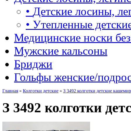
•
Детские лосины, ле
•
Утепленные детские
Медицинские носки без
Мужские кальсоны
Бриджи
Гольфы женские/подро
Главная
»
Колготки детские
»
З 3492 колготки детские кашемир
З 3492 колготки де