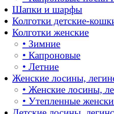
Шапки и шарфы
Колготки детские-кошк
Колготки женские
•
Зимние
•
Капроновые
•
Летние
Женские лосины, легин
•
Женские лосины, л
•
Утепленные женски
Детские лосины, легин