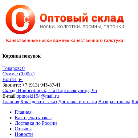
Корзина покупок
Товаров: 0
Сумма: (0.00р.)
Войти
►
Звоните:
+7 (913) 945-87-41
Склад: Новосибирск, 1-я Портовая улица, 95
E-mail:
optnoski154@mail.ru
Главная
Как сделать заказ
Доставка и оплата
Возврат товара
Ко
Главная
Как сделать заказ
Доставка по России
Отзывы
Новости