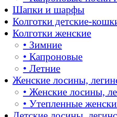
Шапки и шарфы
Колготки детские-кошк
Колготки женские
•
Зимние
•
Капроновые
•
Летние
Женские лосины, легин
•
Женские лосины, л
•
Утепленные женски
Детские лосины, легин