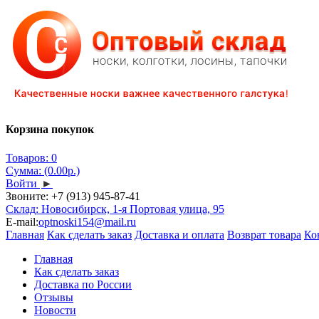
Корзина покупок
Товаров: 0
Сумма: (0.00р.)
Войти
►
Звоните:
+7 (913) 945-87-41
Склад: Новосибирск, 1-я Портовая улица, 95
E-mail:
optnoski154@mail.ru
Главная
Как сделать заказ
Доставка и оплата
Возврат товара
Ко
Главная
Как сделать заказ
Доставка по России
Отзывы
Новости