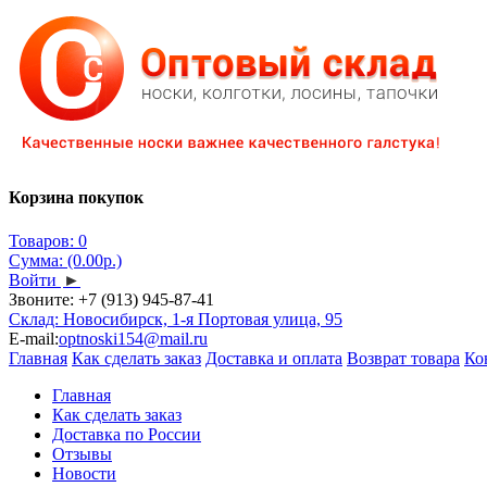
Корзина покупок
Товаров: 0
Сумма: (0.00р.)
Войти
►
Звоните:
+7 (913) 945-87-41
Склад: Новосибирск, 1-я Портовая улица, 95
E-mail:
optnoski154@mail.ru
Главная
Как сделать заказ
Доставка и оплата
Возврат товара
Ко
Главная
Как сделать заказ
Доставка по России
Отзывы
Новости