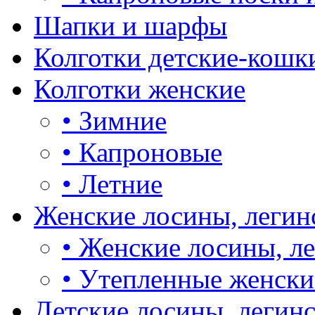
Шапки и шарфы
Колготки детские-кошк
Колготки женские
•
Зимние
•
Капроновые
•
Летние
Женские лосины, легин
•
Женские лосины, л
•
Утепленные женски
Детские лосины, легин