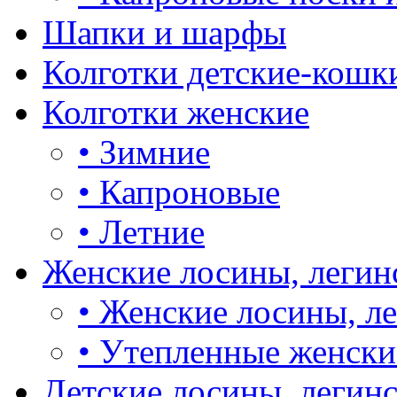
Шапки и шарфы
Колготки детские-кошк
Колготки женские
•
Зимние
•
Капроновые
•
Летние
Женские лосины, легин
•
Женские лосины, л
•
Утепленные женски
Детские лосины, легин