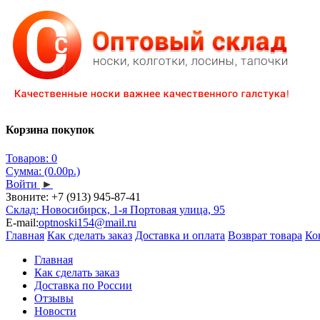
Корзина покупок
Товаров: 0
Сумма: (0.00р.)
Войти
►
Звоните:
+7 (913) 945-87-41
Склад: Новосибирск, 1-я Портовая улица, 95
E-mail:
optnoski154@mail.ru
Главная
Как сделать заказ
Доставка и оплата
Возврат товара
Ко
Главная
Как сделать заказ
Доставка по России
Отзывы
Новости