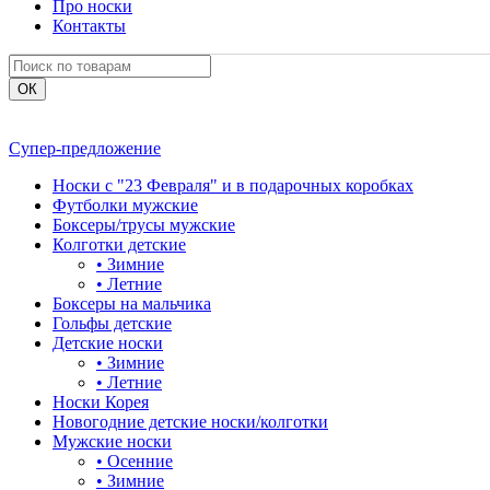
Про носки
Контакты
Супер-предложение
Носки с "23 Февраля" и в подарочных коробках
Футболки мужские
Боксеры/трусы мужские
Колготки детские
•
Зимние
•
Летние
Боксеры на мальчика
Гольфы детские
Детские носки
•
Зимние
•
Летние
Носки Корея
Новогодние детские носки/колготки
Мужские носки
•
Осенние
•
Зимние