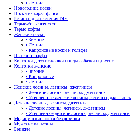
•
Летние
Новогодние носки
Носки из корал-флиса
Резинки для плетения DIY
Термо-бельё женское
Термо-кофты
Женские носки
•
Зимние
•
Летние
•
Капроновые носки и гольфы
Шапки и шарфы
Колготки детские-кошки.панды.собачки и другие
Колготки женские
•
Зимние
•
Капроновые
•
Летние
Женские лосины, легинсы, джеггинсы
•
Женские лосины, легинсы, джеггинсы
•
Утепленные женские лосины, легинсы, джеггинс
Детские лосины, легинсы, джеггинсы
•
Детские лосины, легинсы, джеггинсы
•
Утепленные детские лосины, легинсы, джеггинсы
Медицинские носки без резинки
Мужские кальсоны
Бриджи