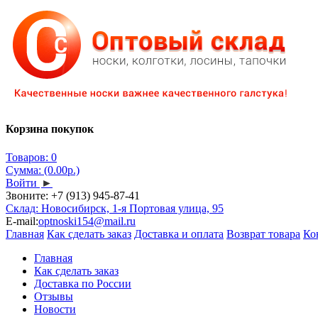
Корзина покупок
Товаров: 0
Сумма: (0.00р.)
Войти
►
Звоните:
+7 (913) 945-87-41
Склад: Новосибирск, 1-я Портовая улица, 95
E-mail:
optnoski154@mail.ru
Главная
Как сделать заказ
Доставка и оплата
Возврат товара
Ко
Главная
Как сделать заказ
Доставка по России
Отзывы
Новости