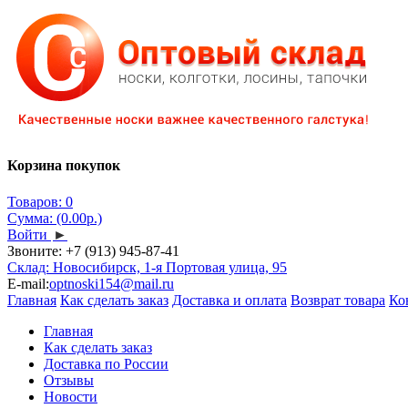
Корзина покупок
Товаров: 0
Сумма: (0.00р.)
Войти
►
Звоните:
+7 (913) 945-87-41
Склад: Новосибирск, 1-я Портовая улица, 95
E-mail:
optnoski154@mail.ru
Главная
Как сделать заказ
Доставка и оплата
Возврат товара
Ко
Главная
Как сделать заказ
Доставка по России
Отзывы
Новости