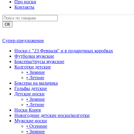
Про носки
Контакты
Супер-предложение
Носки с "23 Февраля" и в подарочных коробках
Футболки мужские
Боксеры/трусы мужские
Колготки детские
•
Зимние
•
Летние
Боксеры на мальчика
Гольфы детские
Детские носки
•
Зимние
•
Летние
Носки Корея
Новогодние детские носки/колготки
Мужские носки
•
Осенние
•
Зимние