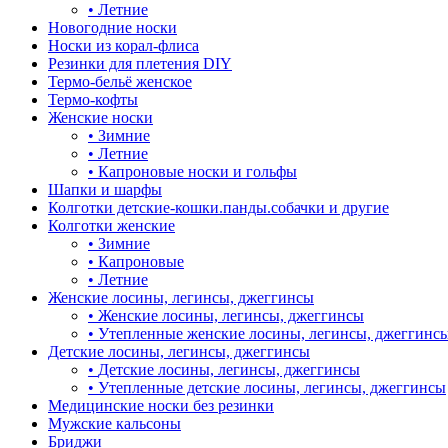
•
Летние
Новогодние носки
Носки из корал-флиса
Резинки для плетения DIY
Термо-бельё женское
Термо-кофты
Женские носки
•
Зимние
•
Летние
•
Капроновые носки и гольфы
Шапки и шарфы
Колготки детские-кошки.панды.собачки и другие
Колготки женские
•
Зимние
•
Капроновые
•
Летние
Женские лосины, легинсы, джеггинсы
•
Женские лосины, легинсы, джеггинсы
•
Утепленные женские лосины, легинсы, джеггинс
Детские лосины, легинсы, джеггинсы
•
Детские лосины, легинсы, джеггинсы
•
Утепленные детские лосины, легинсы, джеггинсы
Медицинские носки без резинки
Мужские кальсоны
Бриджи