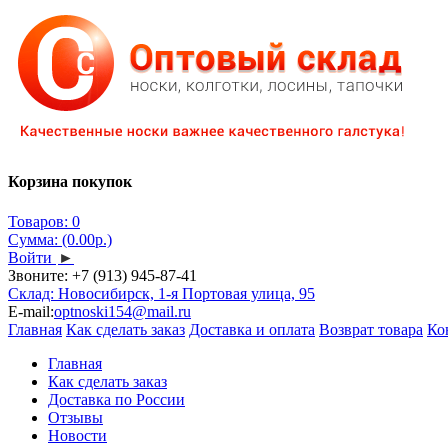
Корзина покупок
Товаров: 0
Сумма: (0.00р.)
Войти
►
Звоните:
+7 (913) 945-87-41
Склад: Новосибирск, 1-я Портовая улица, 95
E-mail:
optnoski154@mail.ru
Главная
Как сделать заказ
Доставка и оплата
Возврат товара
Ко
Главная
Как сделать заказ
Доставка по России
Отзывы
Новости