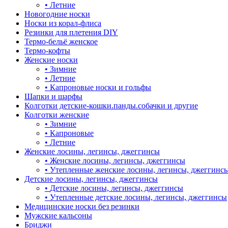
•
Летние
Новогодние носки
Носки из корал-флиса
Резинки для плетения DIY
Термо-бельё женское
Термо-кофты
Женские носки
•
Зимние
•
Летние
•
Капроновые носки и гольфы
Шапки и шарфы
Колготки детские-кошки.панды.собачки и другие
Колготки женские
•
Зимние
•
Капроновые
•
Летние
Женские лосины, легинсы, джеггинсы
•
Женские лосины, легинсы, джеггинсы
•
Утепленные женские лосины, легинсы, джеггинс
Детские лосины, легинсы, джеггинсы
•
Детские лосины, легинсы, джеггинсы
•
Утепленные детские лосины, легинсы, джеггинсы
Медицинские носки без резинки
Мужские кальсоны
Бриджи