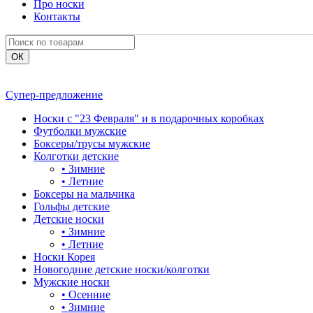
Про носки
Контакты
Супер-предложение
Носки с "23 Февраля" и в подарочных коробках
Футболки мужские
Боксеры/трусы мужские
Колготки детские
•
Зимние
•
Летние
Боксеры на мальчика
Гольфы детские
Детские носки
•
Зимние
•
Летние
Носки Корея
Новогодние детские носки/колготки
Мужские носки
•
Осенние
•
Зимние