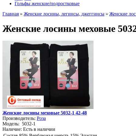
Гольфы женские/подростковые
Главная
»
Женские лосины, легинсы, джеггинсы
»
Женские лос
Женские лосины меховые 5032
Женские лосины меховые 5032-1 42-48
Производитель:
Роза
Модель:
5032-1
Наличие:
Есть в наличии
Состав
85% Верблюжья шерсть 15% Эластан