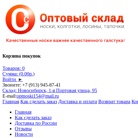
Корзина покупок
Товаров: 0
Сумма: (0.00р.)
Войти
►
Звоните:
+7 (913) 945-87-41
Склад: Новосибирск, 1-я Портовая улица, 95
E-mail:
optnoski154@mail.ru
Главная
Как сделать заказ
Доставка и оплата
Возврат товара
Ко
Главная
Как сделать заказ
Доставка по России
Отзывы
Новости