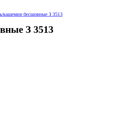
ь/кашемир бесшовные З 3513
вные З 3513