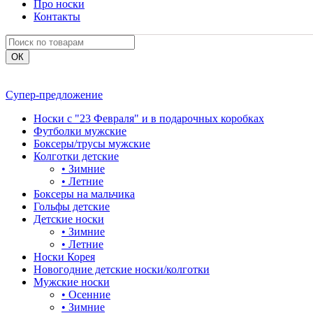
Про носки
Контакты
Супер-предложение
Носки с "23 Февраля" и в подарочных коробках
Футболки мужские
Боксеры/трусы мужские
Колготки детские
•
Зимние
•
Летние
Боксеры на мальчика
Гольфы детские
Детские носки
•
Зимние
•
Летние
Носки Корея
Новогодние детские носки/колготки
Мужские носки
•
Осенние
•
Зимние