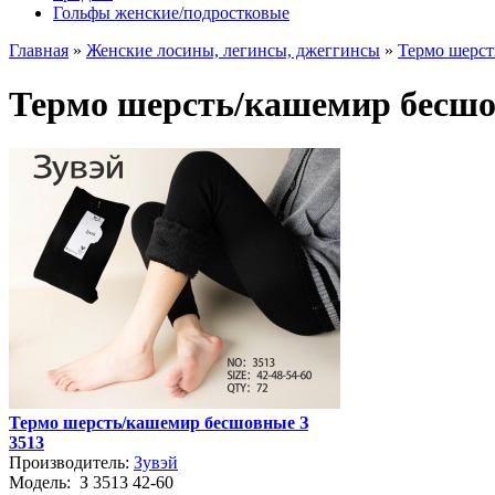
Гольфы женские/подростковые
Главная
»
Женские лосины, легинсы, джеггинсы
»
Термо шерст
Термо шерсть/кашемир бесшо
Термо шерсть/кашемир бесшовные З
3513
Производитель:
Зувэй
Модель:
З 3513 42-60