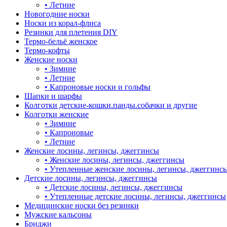
•
Летние
Новогодние носки
Носки из корал-флиса
Резинки для плетения DIY
Термо-бельё женское
Термо-кофты
Женские носки
•
Зимние
•
Летние
•
Капроновые носки и гольфы
Шапки и шарфы
Колготки детские-кошки.панды.собачки и другие
Колготки женские
•
Зимние
•
Капроновые
•
Летние
Женские лосины, легинсы, джеггинсы
•
Женские лосины, легинсы, джеггинсы
•
Утепленные женские лосины, легинсы, джеггинс
Детские лосины, легинсы, джеггинсы
•
Детские лосины, легинсы, джеггинсы
•
Утепленные детские лосины, легинсы, джеггинсы
Медицинские носки без резинки
Мужские кальсоны
Бриджи