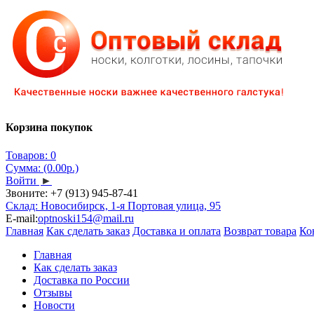
Корзина покупок
Товаров: 0
Сумма: (0.00р.)
Войти
►
Звоните:
+7 (913) 945-87-41
Склад: Новосибирск, 1-я Портовая улица, 95
E-mail:
optnoski154@mail.ru
Главная
Как сделать заказ
Доставка и оплата
Возврат товара
Ко
Главная
Как сделать заказ
Доставка по России
Отзывы
Новости