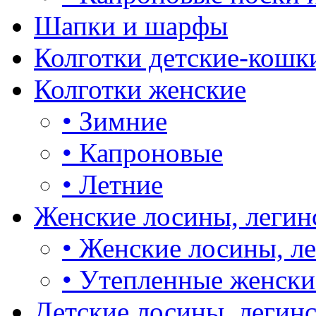
Шапки и шарфы
Колготки детские-кошк
Колготки женские
•
Зимние
•
Капроновые
•
Летние
Женские лосины, легин
•
Женские лосины, л
•
Утепленные женски
Детские лосины, легин