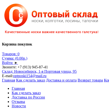
Корзина покупок
Товаров: 0
Сумма: (0.00р.)
Войти
►
Звоните:
+7 (913) 945-87-41
Склад: Новосибирск, 1-я Портовая улица, 95
E-mail:
optnoski154@mail.ru
Главная
Как сделать заказ
Доставка и оплата
Возврат товара
Ко
Главная
Как сделать заказ
Доставка по России
Отзывы
Новости