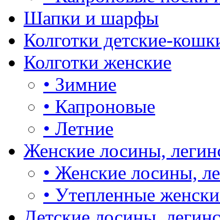
Шапки и шарфы
Колготки детские-кошк
Колготки женские
•
Зимние
•
Капроновые
•
Летние
Женские лосины, легин
•
Женские лосины, л
•
Утепленные женски
Детские лосины, легин