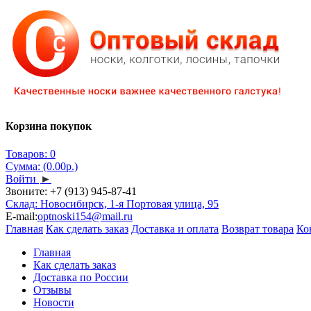
Корзина покупок
Товаров: 0
Сумма: (0.00р.)
Войти
►
Звоните:
+7 (913) 945-87-41
Склад: Новосибирск, 1-я Портовая улица, 95
E-mail:
optnoski154@mail.ru
Главная
Как сделать заказ
Доставка и оплата
Возврат товара
Ко
Главная
Как сделать заказ
Доставка по России
Отзывы
Новости