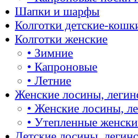
Шапки и шарфы
Колготки детские-кошк
Колготки женские
•
Зимние
•
Капроновые
•
Летние
Женские лосины, легин
•
Женские лосины, л
•
Утепленные женски
Детские лосины, легин