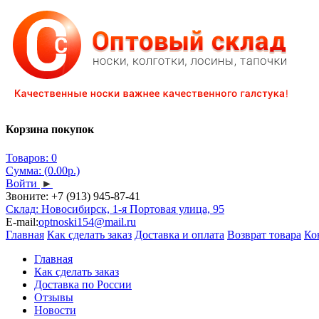
Корзина покупок
Товаров: 0
Сумма: (0.00р.)
Войти
►
Звоните:
+7 (913) 945-87-41
Склад: Новосибирск, 1-я Портовая улица, 95
E-mail:
optnoski154@mail.ru
Главная
Как сделать заказ
Доставка и оплата
Возврат товара
Ко
Главная
Как сделать заказ
Доставка по России
Отзывы
Новости