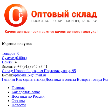
Корзина покупок
Товаров: 0
Сумма: (0.00р.)
Войти
►
Звоните:
+7 (913) 945-87-41
Склад: Новосибирск, 1-я Портовая улица, 95
E-mail:
optnoski154@mail.ru
Главная
Как сделать заказ
Доставка и оплата
Возврат товара
Ко
Главная
Как сделать заказ
Доставка по России
Отзывы
Новости