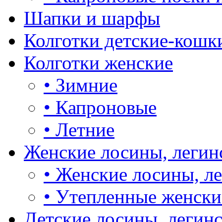
Шапки и шарфы
Колготки детские-кошк
Колготки женские
•
Зимние
•
Капроновые
•
Летние
Женские лосины, легин
•
Женские лосины, л
•
Утепленные женски
Детские лосины, легин